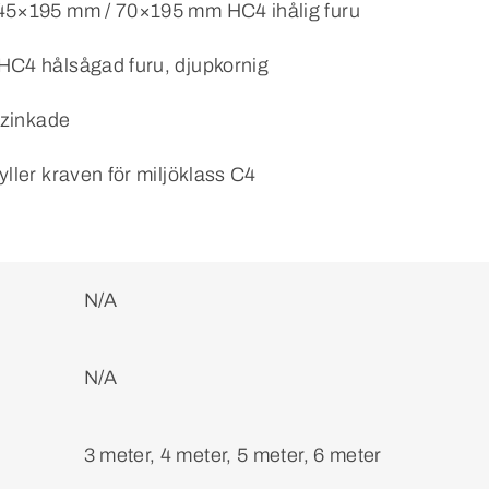
5×195 mm / 70×195 mm HC4 ihålig furu
C4 hålsågad furu, djupkornig
rzinkade
ller kraven för miljöklass C4
N/A
N/A
3 meter, 4 meter, 5 meter, 6 meter