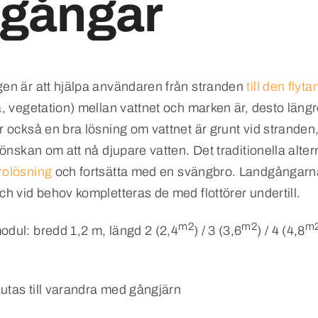
gångar
en är att hjälpa användaren från stranden
till den flyt
a, vegetation) mellan vattnet och marken är, desto län
 också en bra lösning om vattnet är grunt vid stranden
önskan om att nå djupare vatten. Det traditionella altern
rolösning
och fortsätta med en svängbro. Landgångarna 
h vid behov kompletteras de med flottörer undertill.
m2
m2
m2
dul: bredd 1,2 m, längd 2 (2,4
) / 3 (3,6
) / 4 (4,8
tas till varandra med gångjärn