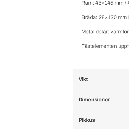
Ram: 45×145 mm / 4
Bräda: 28×120 mm H
Metalldelar: varmfö
Fästelementen uppfy
Vikt
Dimensioner
Pikkus