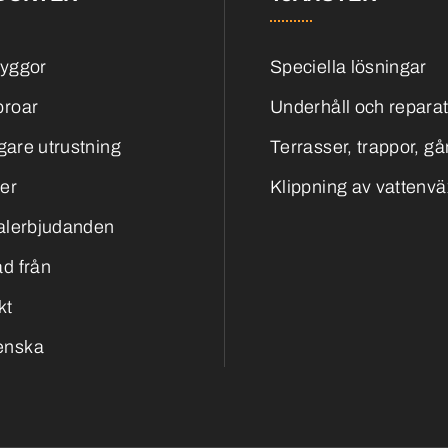
yggor
Speciella lösningar
roar
Underhåll och repara
igare utrustning
Terrasser, trappor, g
er
Klippning av vattenvä
alerbjudanden
d från
kt
enska