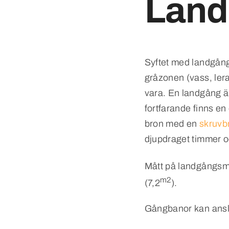
Land
Syftet med landgång
gråzonen (vass, ler
vara. En landgång är
fortfarande finns en 
bron med en
skruvb
djupdraget timmer oc
Mått på landgångsmo
m2
(7,2
).
Gångbanor kan anslu