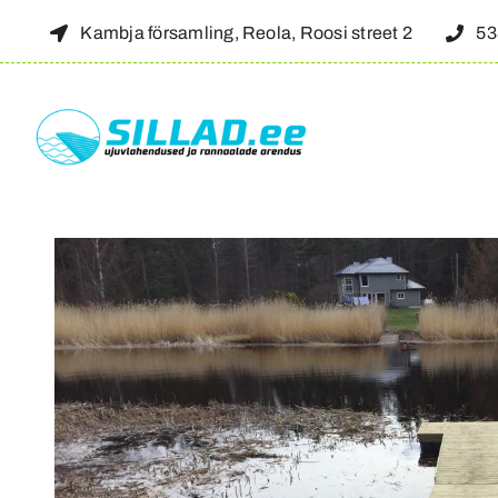
Hoppa
Kambja församling, Reola, Roosi street 2
53
till
innehåll