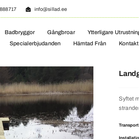
888717
info@sillad.ee
Badbryggor
Gångbroar
Ytterligare Utrustnin
Specialerbjudanden
Hämtad Från
Kontakt
Land
Syftet 
stranden
Transport
Installati