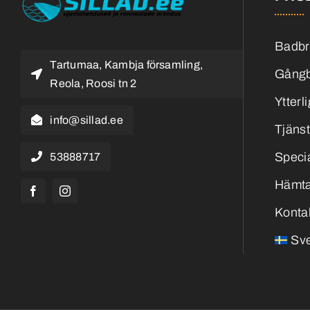
Badbr
Tartumaa, Kambja församling,
Gångb
Reola, Roosi tn 2
Ytterl
info@sillad.ee
Tjänst
Speci
53888717
Hämta
Konta
Sv