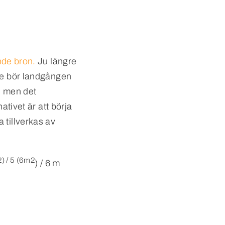
ande bron.
Ju längre
gre bör landgången
, men det
ativet är att börja
tillverkas av
) / 5 (6m2
) / 6 m