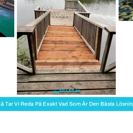
Så Tar Vi Reda På Exakt Vad Som Är Den Bästa Lösnin