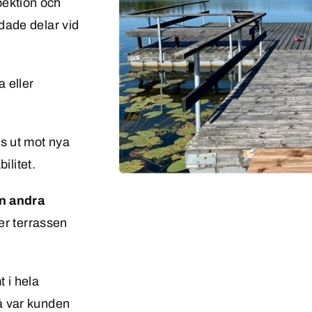
ektion och
dade delar vid
 eller
ts ut mot nya
ilitet.
ån andra
ler terrassen
 i hela
å var kunden