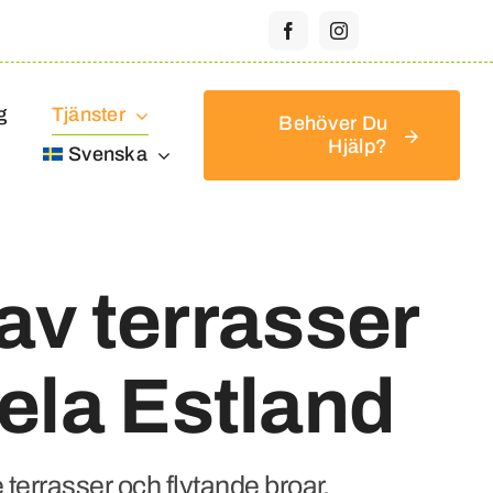
g
Tjänster
Behöver Du
Hjälp?
Svenska
av terrasser
hela Estland
 terrasser och flytande broar.