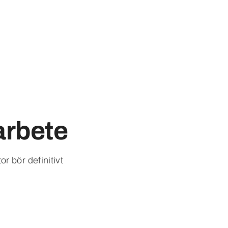
arbete
r bör definitivt