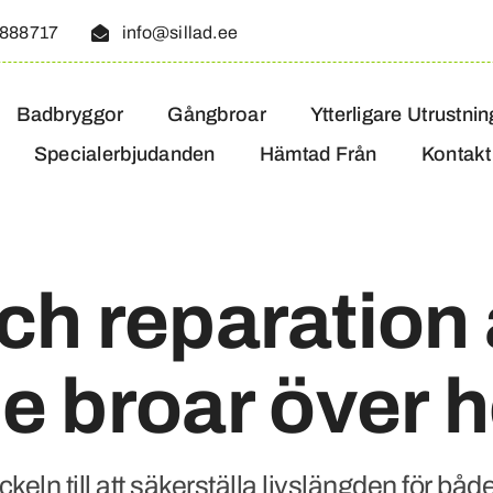
888717
info@sillad.ee
Badbryggor
Gångbroar
Ytterligare Utrustnin
Specialerbjudanden
Hämtad Från
Kontakt
ch reparation 
e broar över 
eln till att säkerställa livslängden för både