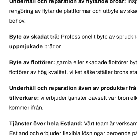
Underhåll och reparation av flytande broar:
insp
rengöring av flytande plattformar och utbyte av ska
behov.
Byte av skadat trä:
Professionellt byte av spruckna
uppmjukade
brädor.
Byte av flottörer:
gamla eller skadade flottörer by
flottörer av hög kvalitet, vilket säkerställer brons stab
Underhåll och reparation även av produkter fr
tillverkare:
vi erbjuder tjänster oavsett var bron el
kommer ifrån.
Tjänster över hela Estland:
Vårt team är verksamt
Estland och erbjuder flexibla lösningar beroende p