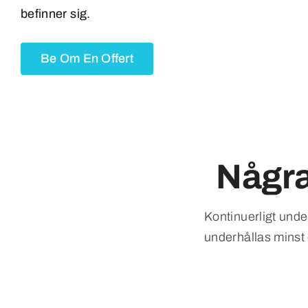
befinner sig.
Be Om En Offert
Några
Kontinuerligt under
underhållas minst 