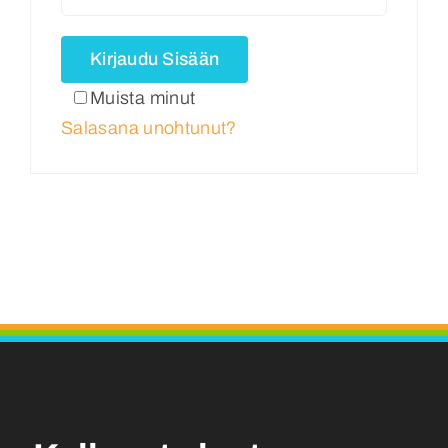
Ota Yhteyttä
Kirjaudu Sisään
Muista minut
Suomi
Salasana unohtunut?