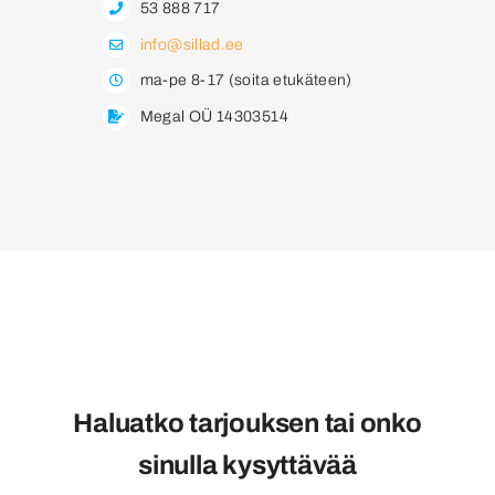
53 888 717
info@sillad.ee
Ota Yhteyttä
ma-pe 8-17 (soita etukäteen)
Megal OÜ 14303514
Suomi
Haluatko tarjouksen tai onko
sinulla kysyttävää