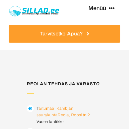
Siirry
Menüü
sisältöön
Uimasillat
Tarvitsetko Apua?
Jalkasillat
Lisävarusteet
REOLAN TEHDAS JA VARASTO
Palvelut
Erikoistarjoukset
T
artumaa, Kambjan
seurakunta
Reola, Roosi tn 2
Vasen laatikko
Haettu Osoitteesta