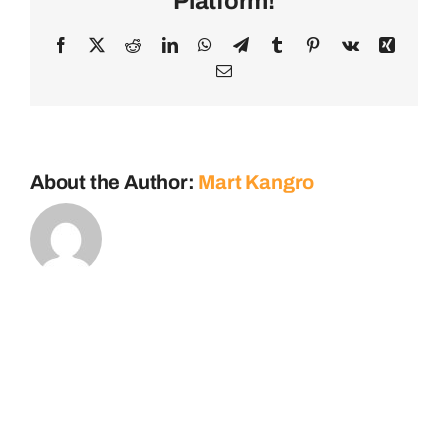
Platform!
Facebook
X
Reddit
LinkedIn
WhatsApp
Telegram
Tumblr
Pinterest
Vk
Xing
E-
post
About the Author:
Mart Kangro