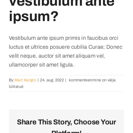
vestibulum ante
ipsum?
Kontakt
Eesti
Vestibulum ante ipsum primis in faucibus orci
luctus et ultrices posuere cubilia Curae; Donec
velit neque, auctor sit amet aliquam vel,
ullamcorper sit amet ligula.
Porttitor
By
Mart Kangro
|
24. aug. 2022
|
kommenteerimine on välja
accumsan
lülitatud
tincidunt
vestibulum
ante
ipsum?
Share This Story, Choose Your