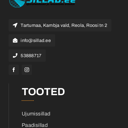
Tartumaa, Kambja vald, Reola, Roosi tn 2
info@sillad.ee
53888717
TOOTED
Ujumissillad
Paadisillad