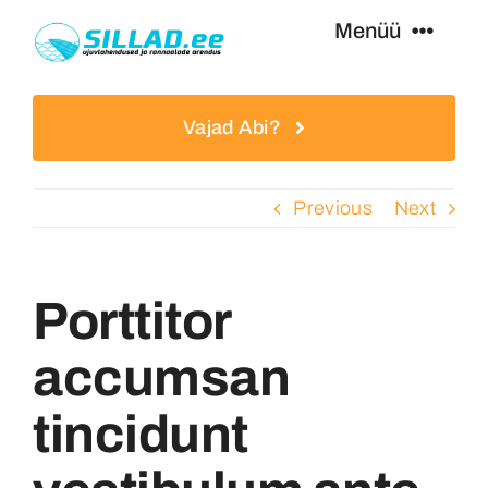
Skip
Menüü
to
content
Ujumissillad
Vajad Abi?
Paadisillad
Previous
Next
Lisavarustus
Porttitor
Teenused
accumsan
Eripakkumised
tincidunt
Kasulikku