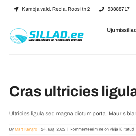
Skip
Kambja vald, Reola, Roosi tn 2
53888717
to
content
Ujumissilla
Cras ultricies lig
Ultricies ligula sed magna dictum porta. Mauris bland
Cras
By
Mart Kangro
|
24. aug. 2022
|
kommenteerimine on välja lülitatud
ultricies