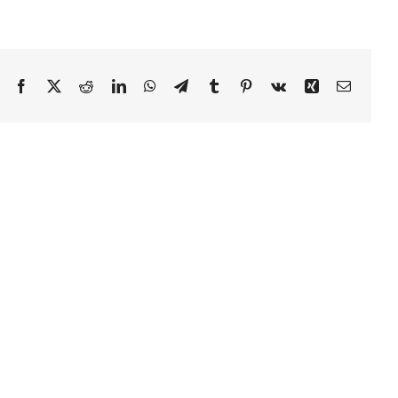
Facebook
X
Reddit
LinkedIn
WhatsApp
Telegram
Tumblr
Pinterest
Vk
Xing
E-
post