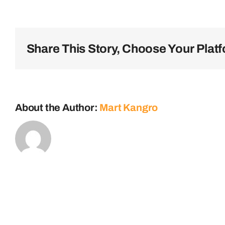
ligula
sed
magna
dictum
Share This Story, Choose Your Platf
porta
mauris?
About the Author:
Mart Kangro