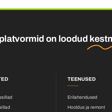
platvormid on loodud
kest
TED
TEENUSED
sillad
Erilahendused
illad
Hooldus ja remont