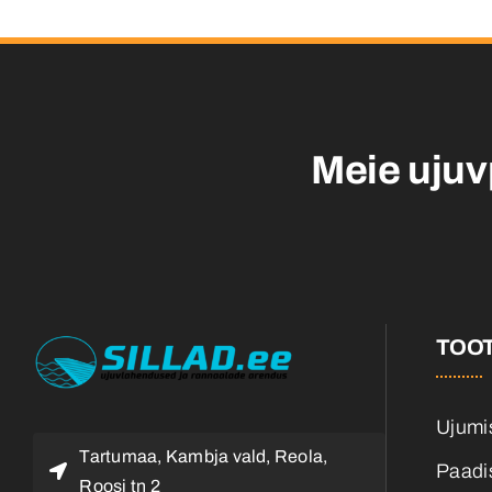
Meie ujuv
TOO
Ujumis
Tartumaa, Kambja vald, Reola,
Paadis
Roosi tn 2