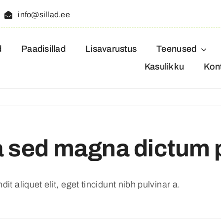
info@sillad.ee
d
Paadisillad
Lisavarustus
Teenused
Kasulikku
Kon
ula sed magna dictum
it aliquet elit, eget tincidunt nibh pulvinar a.