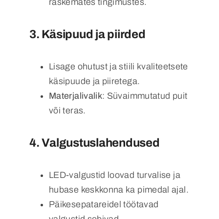
raskemates tingimustes.
3.
Käsipuud ja piirded
Lisage ohutust ja stiili kvaliteetsete
käsipuude ja piiretega.
Materjalivalik
: Süvaimmutatud puit
või teras.
4.
Valgustuslahendused
LED-valgustid loovad turvalise ja
hubase keskkonna ka pimedal ajal.
Päikesepatareidel töötavad
valgustid sobivad