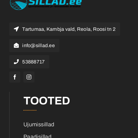
Tartumaa, Kambja vald, Reola, Roosi tn 2
info@sillad.ee
53888717
TOOTED
Ujumissillad
Paadisillad