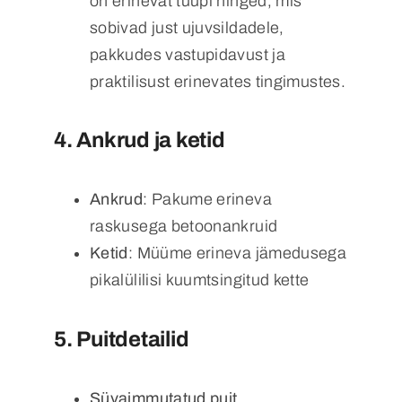
on erinevat tüüpi hinged, mis
sobivad just ujuvsildadele,
pakkudes vastupidavust ja
praktilisust erinevates tingimustes.
4.
Ankrud ja ketid
Ankrud
: Pakume erineva
raskusega betoonankruid
Ketid
: Müüme erineva jämedusega
pikalülilisi kuumtsingitud kette
5.
Puitdetailid
Süvaimmutatud puit