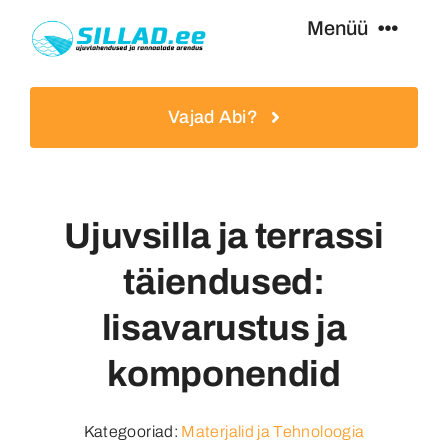
Skip
Menüü
to
content
Ujumissillad
Vajad Abi?
Paadisillad
Ujuvsilla ja terrassi
Lisavarustus
täiendused:
Teenused
lisavarustus ja
komponendid
Eripakkumised
Kategooriad:
Materjalid ja Tehnoloogia
Kasulikku