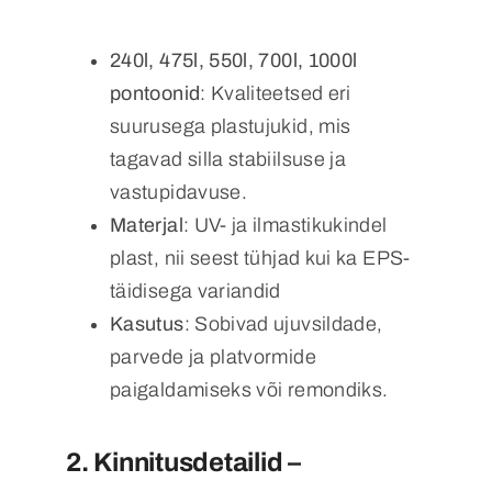
240l, 475l, 550l, 700l, 1000l
pontoonid
: Kvaliteetsed eri
suurusega plastujukid, mis
tagavad silla stabiilsuse ja
vastupidavuse.
Materjal
: UV- ja ilmastikukindel
plast, nii seest tühjad kui ka EPS-
täidisega variandid
Kasutus
: Sobivad ujuvsildade,
parvede ja platvormide
paigaldamiseks või remondiks.
2.
Kinnitusdetailid –