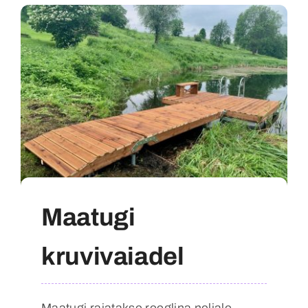
Maatugi
kruvivaiadel
Maatugi rajatakse reeglina neljale