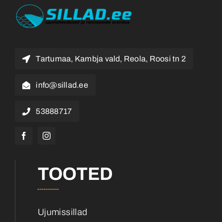
Tartumaa, Kambja vald, Reola, Roosi tn 2
info@sillad.ee
53888717
TOOTED
Ujumissillad