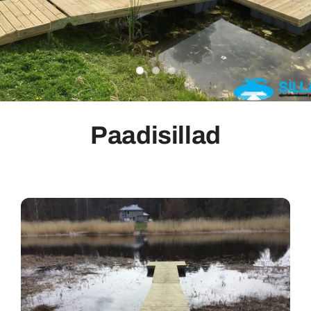
VAATA PAKUTAVAID
TOOTEID
Kontakt
VAATAN TOOTEID
Eesti
Paadisillad