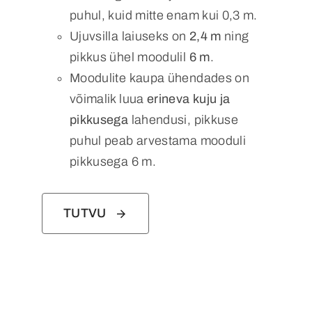
puhul, kuid mitte enam kui 0,3 m.
Ujuvsilla laiuseks on
2,4 m
ning
pikkus ühel moodulil
6 m
.
Moodulite kaupa ühendades on
võimalik luua
erineva kuju ja
pikkusega
lahendusi, pikkuse
puhul peab arvestama mooduli
pikkusega 6 m.
TUTVU