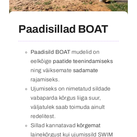
Paadisillad BOAT
Paadisild BOAT
mudelid on
eelkõige
paatide teenindamiseks
ning väiksemate
sadamate
rajamiseks.
Ujumiseks on nimetatud sildade
vabaparda kõrgus liiga suur,
väljatulek saab toimuda ainult
redelitest.
Sillad kannatavad
kõrgemat
lainekõrgust kui ujumissild SWIM