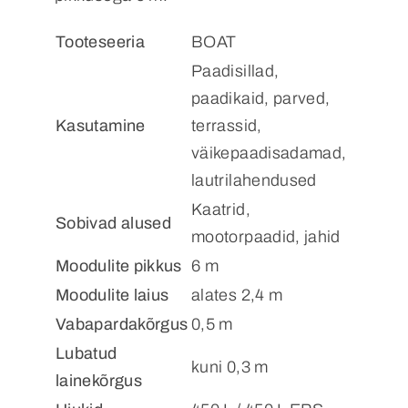
Tooteseeria
BOAT
Paadisillad,
paadikaid, parved,
Kasutamine
terrassid,
väikepaadisadamad,
lautrilahendused
Kaatrid,
Sobivad alused
mootorpaadid, jahid
Moodulite pikkus
6 m
Moodulite laius
alates 2,4 m
Vabapardakõrgus
0,5 m
Lubatud
kuni 0,3 m
lainekõrgus