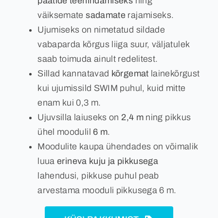
paatide teenindamiseks
ning
väiksemate
sadamate
rajamiseks.
Kontakt
Ujumiseks on nimetatud sildade
vabaparda kõrgus liiga suur, väljatulek
saab toimuda ainult redelitest.
Eesti
Sillad kannatavad
kõrgemat
lainekõrgust
kui ujumissild SWIM puhul, kuid mitte
enam kui 0,3 m.
Ujuvsilla laiuseks on
2,4 m
ning pikkus
ühel moodulil
6 m
.
Moodulite kaupa ühendades on võimalik
luua
erineva kuju ja pikkusega
lahendusi, pikkuse puhul peab
arvestama mooduli pikkusega 6 m.