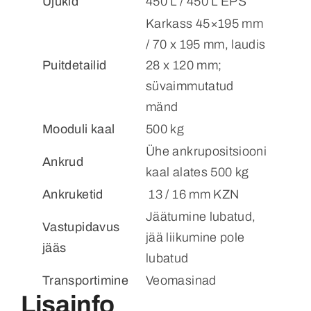
Ujukid
450 L / 450 L EPS
Karkass 45×195 mm
/ 70 x 195 mm, laudis
Puitdetailid
28 x 120 mm;
süvaimmutatud
mänd
Mooduli kaal
500 kg
Ühe ankrupositsiooni
Ankrud
kaal alates 500 kg
Ankruketid
13 / 16 mm KZN
Jäätumine lubatud,
Vastupidavus
jää liikumine pole
jääs
lubatud
Transportimine
Veomasinad
Lisainfo