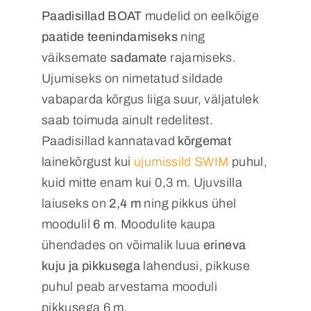
Paadisillad BOAT
mudelid on eelkõige
paatide teenindamiseks
ning
väiksemate
sadamate
rajamiseks.
Ujumiseks on nimetatud sildade
vabaparda kõrgus liiga suur, väljatulek
saab toimuda ainult redelitest.
Paadisillad kannatavad
kõrgemat
lainekõrgust kui
ujumissild SWIM
puhul,
kuid mitte enam kui 0,3 m. Ujuvsilla
laiuseks on
2,4 m
ning pikkus ühel
moodulil
6 m
. Moodulite kaupa
ühendades on võimalik luua
erineva
kuju ja pikkusega
lahendusi, pikkuse
puhul peab arvestama mooduli
pikkusega 6 m.