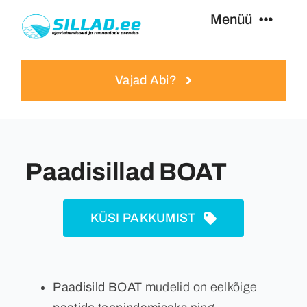
Skip
Menüü
to
content
Ujumissillad
Vajad Abi?
Paadisillad
Lisavarustus
Paadisillad BOAT
Teenused
KÜSI PAKKUMIST
Eripakkumised
Paadisild BOAT
mudelid on eelkõige
Kasulikku