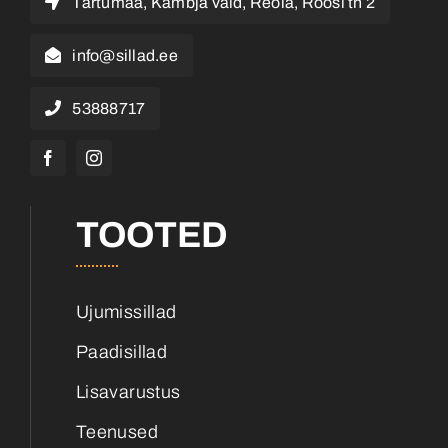
Tartumaa, Kambja vald, Reola, Roosi tn 2
info@sillad.ee
53888717
TOOTED
Ujumissillad
Paadisillad
Lisavarustus
Teenused