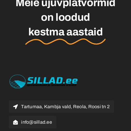
Meie ujuvplatvormid
on loodud
kestma aastaid
Tartumaa, Kambja vald, Reola, Roosi tn 2
info@sillad.ee