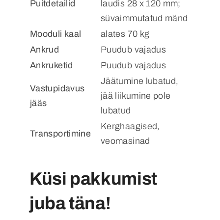
Puitdetailid
laudis 28 x 120 mm;
süvaimmutatud mänd
Mooduli kaal
alates 70 kg
Ankrud
Puudub vajadus
Ankruketid
Puudub vajadus
Jäätumine lubatud,
Vastupidavus
jää liikumine pole
jääs
lubatud
Kerghaagised,
Transportimine
veomasinad
Küsi pakkumist
juba täna!