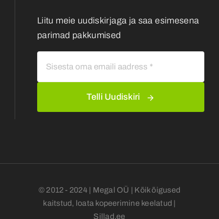
Liitu meie uudiskirjaga ja saa esimesena
parimad pakkumised
Telli Uudiskiri
© 2012 - 2024 | Megal OÜ | Kõik õigused
kaitstud, loata kopeerimine keelatud |
Sillad.ee