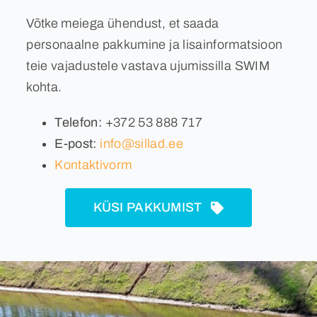
Võtke meiega ühendust, et saada
Kontakt
personaalne pakkumine ja lisainformatsioon
teie vajadustele vastava ujumissilla SWIM
Eesti
kohta.
Telefon:
+372 53 888 717
E-post:
info@sillad.ee
Kontaktivorm
KÜSI PAKKUMIST