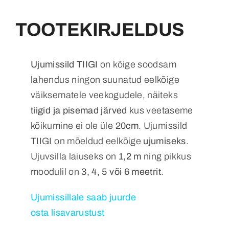
TOOTEKIRJELDUS
Ujumissild TIIGI
on kõige soodsam
lahendus ningon suunatud eelkõige
väiksematele veekogudele, näiteks
tiigid ja pisemad järved
kus veetaseme
kõikumine ei ole üle
20cm
. Ujumissild
TIIGI on mõeldud eelkõige
ujumiseks
.
Ujuvsilla laiuseks on
1,2 m
ning pikkus
moodulil on
3, 4, 5 või 6 meetrit
.
Ujumissillale saab juurde
osta
lisavarustust