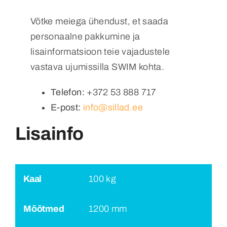
Võtke meiega ühendust, et saada
personaalne pakkumine ja
lisainformatsioon teie vajadustele
vastava ujumissilla SWIM kohta.
Telefon:
+372 53 888 717
E-post:
info@sillad.ee
Lisainfo
Kaal
100 kg
Mõõtmed
1200 mm