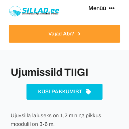
Skip
Menüü
to
content
Ujumissillad
Vajad Abi?
Paadisillad
Lisavarustus
Ujumissild TIIGI
Teenused
KÜSI PAKKUMIST
Eripakkumised
Ujuvsilla laiuseks on
1,2 m
ning pikkus
moodulil on
3-6 m
.
Kasulikku