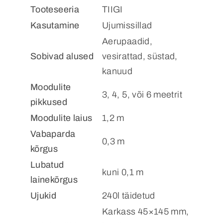
Tooteseeria
TIIGI
Kasutamine
Ujumissillad
Aerupaadid,
Sobivad alused
vesirattad, süstad,
kanuud
Moodulite
3, 4, 5, või 6 meetrit
pikkused
Moodulite laius
1,2 m
Vabaparda
0,3 m
kõrgus
Lubatud
kuni 0,1 m
lainekõrgus
Ujukid
240l täidetud
Karkass 45×145 mm,