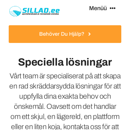
Hoppa
Menüü
till
innehåll
Badbryggor
Behöver Du Hjälp?
Gångbroar
Speciella lösningar
Ytterligare Utrustning
Vårt team är specialiserat på att skapa
en rad skräddarsydda lösningar för att
Tjänster
uppfylla dina exakta behov och
önskemål. Oavsett om det handlar
Specialerbjudanden
om ett skjul, en lägereld, en plattform
eller en liten koja, kontakta oss för att
Hämtad Från