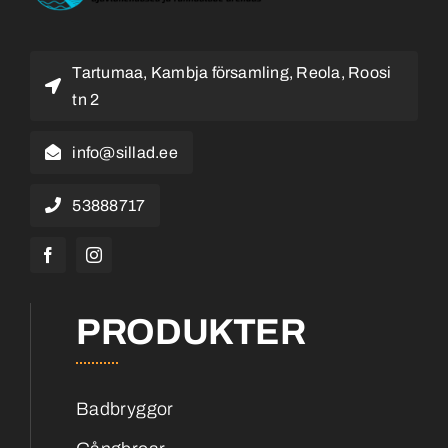
Tartumaa, Kambja församling, Reola, Roosi
tn 2
info@sillad.ee
53888717
PRODUKTER
Badbryggor