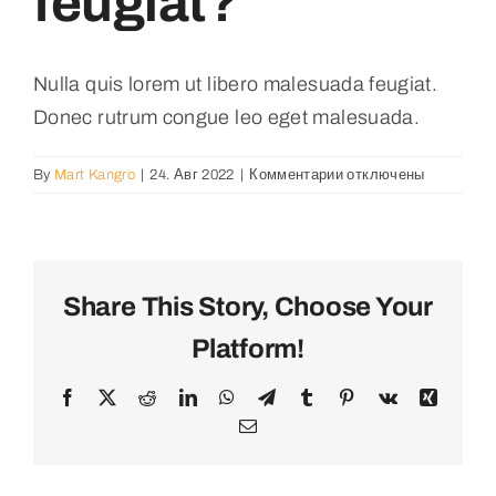
feugiat?
Свяжитесь С
Nulla quis lorem ut libero malesuada feugiat.
Donec rutrum congue leo eget malesuada.
Русский
к
By
Mart Kangro
|
24. Авг 2022
|
Комментарии
отключены
записи
Nulla
quis
lorem
ut
Share This Story, Choose Your
libero
Platform!
malesuada
feugiat?
Facebook
X
Reddit
LinkedIn
WhatsApp
Telegram
Tumblr
Pinterest
Vk
Xing
Электронная
почта