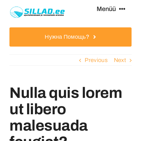
Skip
Menüü
to
content
Плавательные Мостики
Нужна Помощь?
Пешеходные Мосты
Previous
Next
Дополнительное Оборудование
Nulla quis lorem
Yслуги
ut libero
Специальные Предложения
malesuada
Извлечено Из