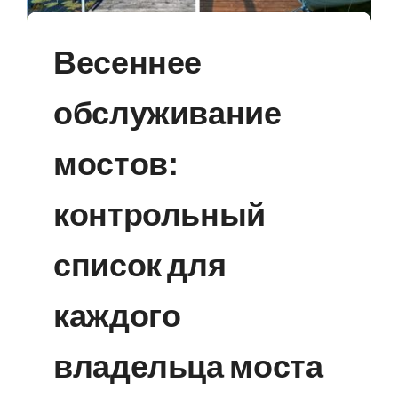
Свяжитесь С
Весеннее
обслуживание
Русский
мостов:
контрольный
список для
каждого
владельца моста