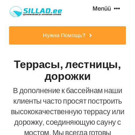
Skip
Menüü
to
content
Плавательные Мостики
Нужна Помощь?
Пешеходные Мосты
Террасы, лестницы,
Дополнительное Оборудование
дорожки
В дополнение к бассейнам наши
Yслуги
клиенты часто просят построить
высококачественную террасу или
Специальные Предложения
дорожку, соединяющую сауну с
мостом. Мы всегда готовы
Извлечено Из