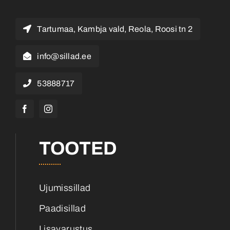
Tartumaa, Kambja vald, Reola, Roosi tn 2
info@sillad.ee
53888717
TOOTED
Ujumissillad
Paadisillad
Lisavarustus