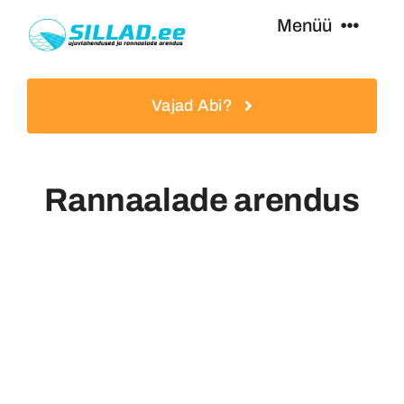
Skip
Menüü
to
content
Ujumissillad
Vajad Abi?
Paadisillad
Rannaalade arendus
Lisavarustus
Teenused
Eripakkumised
Kasulikku